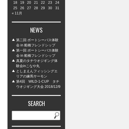
18
19
20
21
22
23
24
25
26
27
28
29
30
31
« 11月
NEWS
第二回 ボートシーバス体験
会 in 船橋フレンドシップ
第一回 ボートシーバス体験
会 in 船橋フレンドシップ
真夏のタチウオジギング体
験会inこなや丸
としまえんフィッシングエ
リアの練馬サーモン
第4回 WILD-1-CUP タチ
ウオジギング大会 2018/12/9
SEARCH