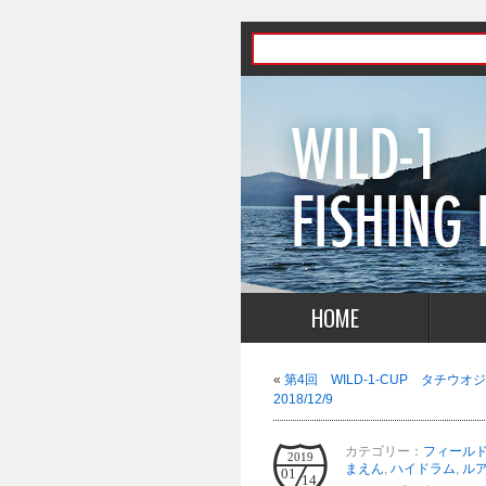
HOME
«
第4回 WILD-1-CUP タチウ
2018/12/9
カテゴリー：
フィール
2019
まえん
,
ハイドラム
,
ル
01
14