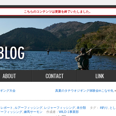
こちらのコンテンツは更新を終了いたしました。
ABOUT
CONTACT
LINK
オジギング大会
真夏のタチウオジギング体験会inこなや丸
ドレポート
,
ルアーフィッシング
,
レジャーフィッシング
,
未分類
タグ：
#釣り
,
とし
アーフィッシング
,
練馬サーモン
作成者：
WILD-1事業部