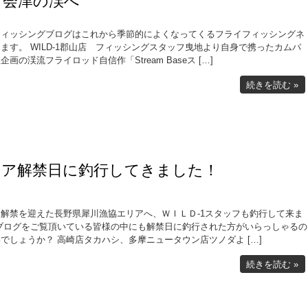
て会津の渓へ
フィッシングブログはこれから季節的によくなってくるフライフィッシングネ
ます。 WILD-1郡山店 フィッシングスタッフ曳地より自身で携ったカムパ
企画の渓流フライロッド自信作「Stream Baseス […]
続きを読む »
リア解禁日に釣行してきました！
解禁を迎えた長野県犀川漁協エリアへ、ＷＩＬＤ-1スタッフも釣行して来ま
 ブログをご覧頂いている皆様の中にも解禁日に釣行された方がいらっしゃるの
でしょうか？ 高崎店タカハシ、多摩ニュータウン店ツノダよ […]
続きを読む »