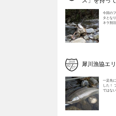
ス」を持っ
今回の
タとなり
ネラ別注
2018
犀川漁協エ
02
27
一足先に
した！
ではない