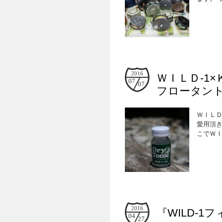
2016
ＷＩＬＤ-1
07
07
フロータン
ＷＩＬ
愛用頂
こでＷＩ
2016
『WILD-
04
27