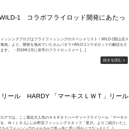
lla×WILD-1 コラボフライロッド開発にあたっ
ィッシングブログはフライフィッシングのスペシャリスト！WILD-1郡山店ス
曳地」より、開発を進めていたカムパネラ×WILD-1コラボロッドの解説をさ
ます。 ・2018年1月に岩手のフライロッドメー […]
続きを読む »
リール HARDY 「マーキスＬＷＴ」リール
ブログでは、ここ最近大人気のＨＡＲＤＹハーディーフライリール「マーキス
を、ＷＩＬＤ-1ふじみ野店フィッシングスタッフ「星川」よりご紹介いたし
フライフィッシングのメーカーで真っ先に思い浮かぶブランドと […]