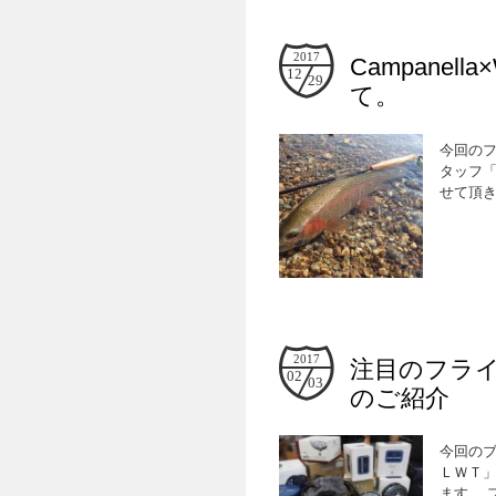
2017
Campane
12
29
て。
今回のフ
タッフ「
せて頂き
2017
注目のフライ
02
03
のご紹介
今回の
ＬＷＴ」
ます。 