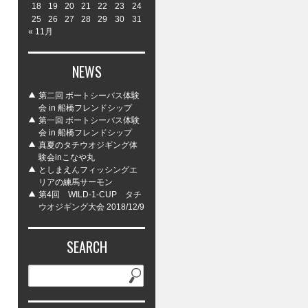
18
19
20
21
22
23
24
25
26
27
28
29
30
31
« 11月
NEWS
第二回 ボートシーバス体験
会 in 船橋フレンドシップ
第一回 ボートシーバス体験
会 in 船橋フレンドシップ
真夏のタチウオジギング体
験会inこなや丸
としまえんフィッシングエ
リアの練馬サーモン
第4回 WILD-1-CUP タチ
ウオジギング大会 2018/12/9
SEARCH