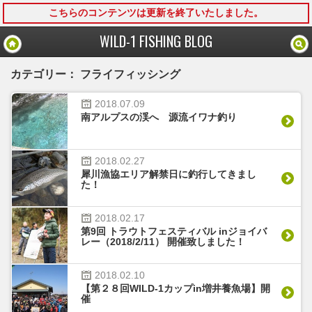
こちらのコンテンツは更新を終了いたしました。
モバイル
PC
WILD-1 FISHING BLOG
カテゴリー： フライフィッシング
2018.
07.
09
南アルプスの渓へ 源流イワナ釣り
2018.
02.
27
犀川漁協エリア解禁日に釣行してきまし
た！
2018.
02.
17
第9回 トラウトフェスティバル inジョイバ
レー（2018/2/11） 開催致しました！
2018.
02.
10
【第２８回WILD-1カップin増井養魚場】開
催