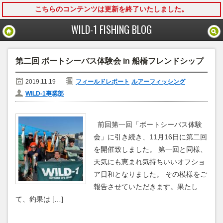
こちらのコンテンツは更新を終了いたしました。
モバイル
PC
WILD-1 FISHING BLOG
第二回 ボートシーバス体験会 in 船橋フレンドシップ
2019.11.19
フィールドレポート
ルアーフィッシング
WILD-1事業部
前回第一回「ボートシーバス体験
会」に引き続き、11月16日に第二回
を開催致しました。 第一回と同様、
天気にも恵まれ気持ちいいオフショ
ア日和となりました。 その模様をご
報告させていただきます。果たし
て、釣果は […]