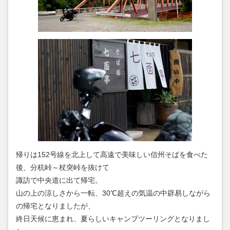
帰りは152号線を北上して高遠で美味しい信州そばを食べた
後、分杭峠～杖突峠を抜けて
諏訪で中央道に出て帰宅。
山の上の涼しさから一転、30℃超えの気温の中辟易しながら
の帰宅となりましたが、
終日天候に恵まれ、夏らしいキャンプツーリングとなりまし