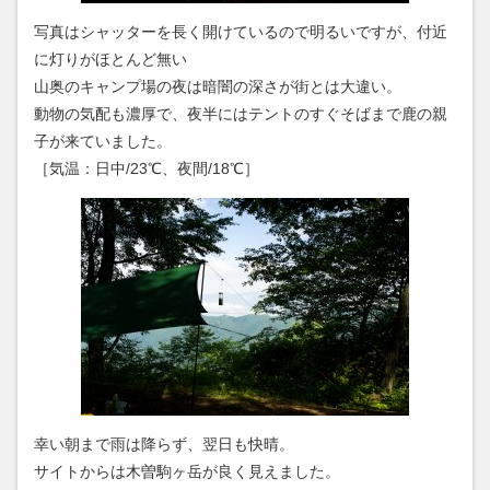
写真はシャッターを長く開けているので明るいですが、付近
に灯りがほとんど無い
山奥のキャンプ場の夜は暗闇の深さが街とは大違い。
動物の気配も濃厚で、夜半にはテントのすぐそばまで鹿の親
子が来ていました。
［気温：日中/23℃、夜間/18℃］
幸い朝まで雨は降らず、翌日も快晴。
サイトからは木曽駒ヶ岳が良く見えました。