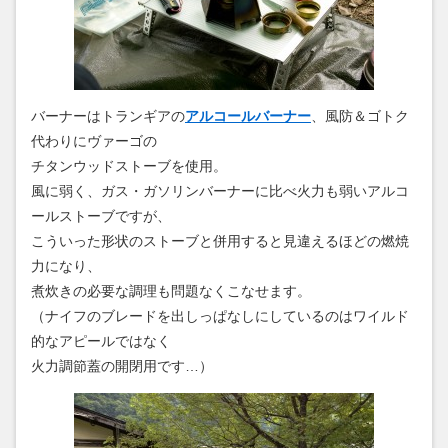
バーナーはトランギアの
アルコールバーナー
、風防＆ゴトク
代わりにヴァーゴの
チタンウッドストーブを使用。
風に弱く、ガス・ガソリンバーナーに比べ火力も弱いアルコ
ールストーブですが、
こういった形状のストーブと併用すると見違えるほどの燃焼
力になり、
煮炊きの必要な調理も問題なくこなせます。
（ナイフのブレードを出しっぱなしにしているのはワイルド
的なアピールではなく
火力調節蓋の開閉用です…）