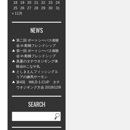
18
19
20
21
22
23
24
25
26
27
28
29
30
31
« 11月
NEWS
第二回 ボートシーバス体験
会 in 船橋フレンドシップ
第一回 ボートシーバス体験
会 in 船橋フレンドシップ
真夏のタチウオジギング体
験会inこなや丸
としまえんフィッシングエ
リアの練馬サーモン
第4回 WILD-1-CUP タチ
ウオジギング大会 2018/12/9
SEARCH