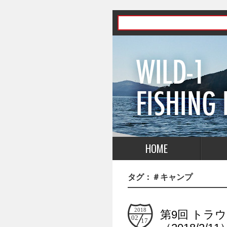
HOME
タグ：
＃キャンプ
2018
第9回 トラ
02
17